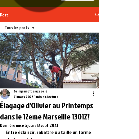
Post
Tous les posts
Tous les posts
Commencer
Votre communauté
Grimpanoïde associé
21 mars 2023
1 min de lecture
Élagage d'Olivier au Printemps
dans le 12eme Marseille 13012?
Dernière mise à jour :
13 sept. 2023
Entre éclaircir, rabattre ou taille un forme 