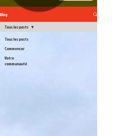
Blog
Tous les posts
Tous les posts
Commencer
Votre
communauté