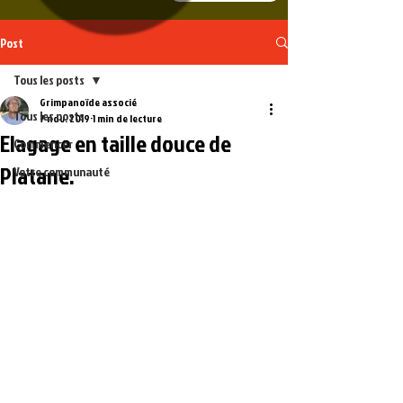
Post
Tous les posts
Grimpanoïde associé
Tous les posts
7 nov. 2019
1 min de lecture
Elagage en taille douce de
Commencer
Platane.
Votre communauté