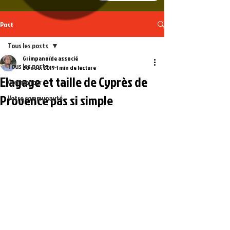
Post
Tous les posts
Grimpanoïde associé
Tous les posts
20 nov. 2019
1 min de lecture
Elagage et taille de Cyprès de
Commencer
Provence pas si simple
Votre communauté