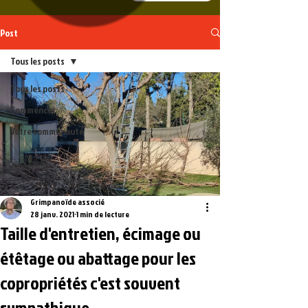
Post
Tous les posts
Tous les posts
Commencer
Votre communauté
Grimpanoïde associé
28 janv. 2021
1 min de lecture
Taille d'entretien, écimage ou
étêtage ou abattage pour les
copropriétés c'est souvent
sympathique