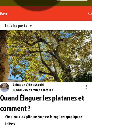
Post
Tous les posts
Tous les posts
Commencer
Votre communauté
Grimpanoïde associé
14 nov. 2022
1 min de lecture
Quand Élaguer les platanes et
comment ?
On vous explique sur ce blog les quelques 
idées.