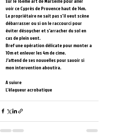
sur le 16eme art de Marseille pour aller 
voir ce Cyprès de Provence haut de 14m.
Le propriétaire ne sait pas s'il veut scène 
débarrasser ou si on le raccourci pour 
éviter désoycher et s'arracher du sol en 
cas de plein vent.
Bref une opération délicate pour monter a 
10m et enlever les 4m de cime.
J'attend de ses nouvelles pour savoir si 
mon intervention aboutira.
A suivre
L'élagueur acrobatique