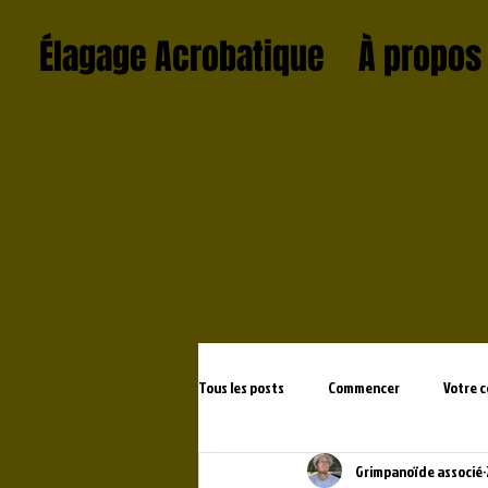
Élagage Acrobatique
À propos 
Tous les posts
Commencer
Votre 
Grimpanoïde associé