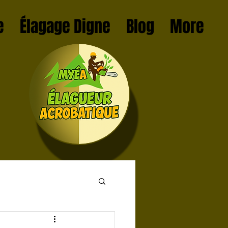
e
Élagage Digne
Blog
More