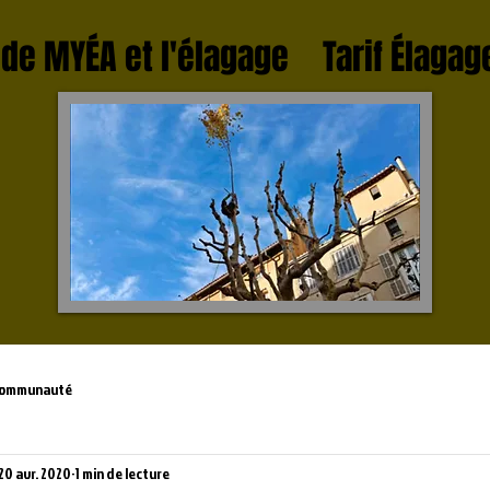
de MYÉA et l'élagage
Tarif Élagag
communauté
20 avr. 2020
1 min de lecture