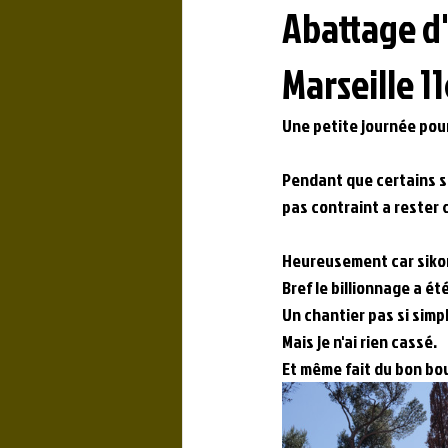
Abattage d
Marseille 1
Une petite journée pou
Pendant que certains so
pas contraint a rester 
Heureusement car sikon 
Bref le billionnage a é
Un chantier pas si simpl
Mais je n'ai rien cassé.
Et même fait du bon bou