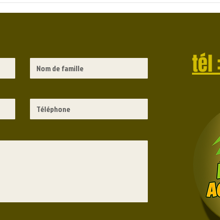
Faux Acacias et Ailante, Élagage
dans 
Marseille
tél