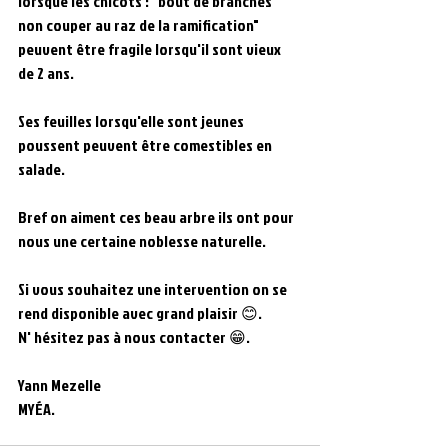
lorsque les chicots :" bout de branches 
non couper au raz de la ramification" 
peuvent être fragile lorsqu'il sont vieux 
de 2 ans.
Ses feuilles lorsqu'elle sont jeunes 
poussent peuvent être comestibles en 
salade.
Bref on aiment ces beau arbre ils ont pour 
nous une certaine noblesse naturelle.
Si vous souhaitez une intervention on se 
rend disponible avec grand plaisir 😊.
N' hésitez pas à nous contacter 😁.
Yann Mezelle 
MYÉA.